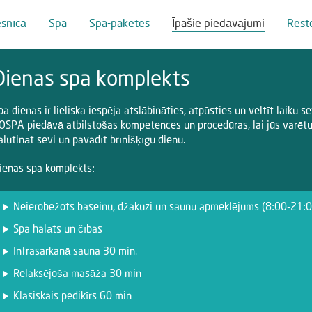
esnīcā
Spa
Spa-paketes
Īpašie piedāvājumi
Rest
Dienas spa komplekts
pa dienas ir lieliska iespēja atslābināties, atpūsties un veltīt laiku se
OSPA piedāvā atbilstošas kompetences un procedūras, lai jūs varēt
alutināt sevi un pavadīt brīnišķīgu dienu.
ienas spa komplekts:
Neierobežots baseinu, džakuzi un saunu apmeklējums (8:00-21:0
Spa halāts un čības
Infrasarkanā sauna 30 min.
Relaksējoša masāža 30 min
Klasiskais pedikīrs 60 min