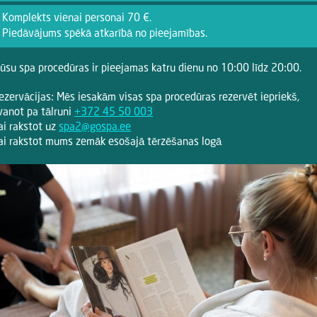
Komplekts vienai personai 70 €.
Piedāvājums spēkā atkarībā no pieejamības.
ūsu spa procedūras ir pieejamas katru dienu no 10:00 līdz 20:00.
ezervācijas: Mēs iesakām visas spa procedūras rezervēt iepriekš,
vanot pa tālruni
+372 45 50 003
ai rakstot uz
spa2@gospa.ee
ai rakstot mums zemāk esošajā tērzēšanas logā