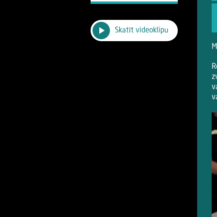
Skatīt videoklipu
M
R
z
v
v