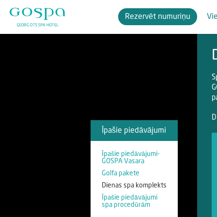
Rezervēt numuriņu
Vi
S
G
p
D
Īpašie piedāvājumi
Īpašie piedāvājumi-
GOSPA Vasara
Golfa pakete
Dienas spa komplekts
Īpašie piedāvājumi
spa procedūrām