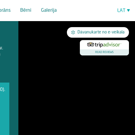
orāns
Bērni
Galerija
LAT
EST
ENG
Dāvanukarte no e-veikala
РУС
v.
FIN
READ REVIEWS
u
0).